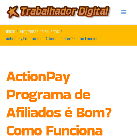
Ir
para
o
Início
Programas de afiliados
conteúdo
ActionPay Programa de Afiliados é Bom? Como Funciona
ActionPay
Programa de
Afiliados é Bom?
Como Funciona