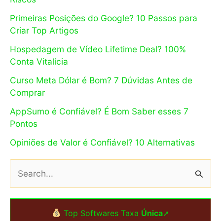
Primeiras Posições do Google? 10 Passos para
Criar Top Artigos
Hospedagem de Vídeo Lifetime Deal? 100%
Conta Vitalícia
Curso Meta Dólar é Bom? 7 Dúvidas Antes de
Comprar
AppSumo é Confiável? É Bom Saber esses 7
Pontos
Opiniões de Valor é Confiável? 10 Alternativas
P
e
s
Top Softwares Taxa
Única
➚
q