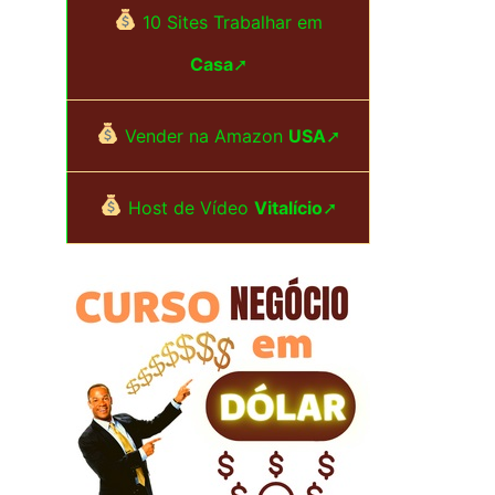
i
10 Sites Trabalhar em
s
Casa
➚
a
r
Vender na Amazon
USA
➚
p
Host de Vídeo
Vitalício
➚
o
r
: