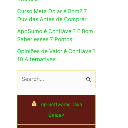
Curso Meta Dólar é Bom? 7
Dúvidas Antes de Comprar
AppSumo é Confiável? É Bom
Saber esses 7 Pontos
Opiniões de Valor é Confiável?
10 Alternativas
P
e
s
Top Softwares Taxa
q
Única
➚
u