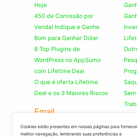
Hoje
Ganh
450 de Comissão por
Ganh
Venda! Indique e Ganhe
Inve
Bom para Ganhar Dólar
Life
6 Top Plugins de
Outr
WordPress no AppSumo
Pesq
com Lifetime Deal
Prog
O que é oferta Lifetime
Saq
Deal e os 3 Maiores Riscos
Sem 
Trab
Email
Víde
Word
Cookies estão presentes em nossas páginas para fornece
site@legitimo.net
melhor navegação, lembrando suas preferências e