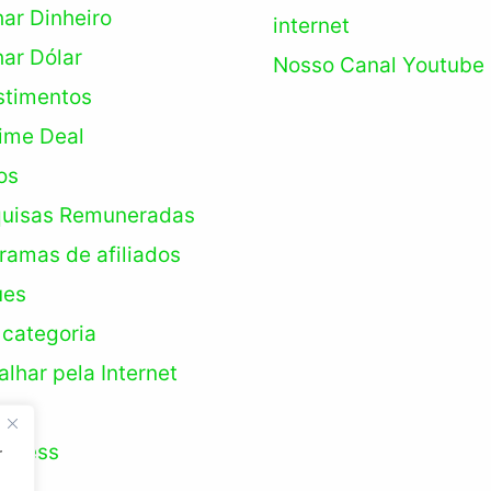
ar Dinheiro
internet
ar Dólar
Nosso Canal Youtube
stimentos
time Deal
os
uisas Remuneradas
ramas de afiliados
ues
categoria
alhar pela Internet
o
Press
r