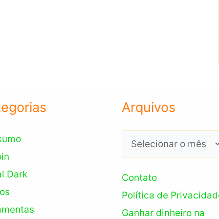
egorias
Arquivos
Arquivos
sumo
oin
l Dark
Contato
os
Política de Privacidad
amentas
Ganhar dinheiro na