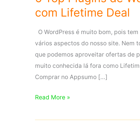
com Lifetime Deal
O WordPress é muito bom, pois tem v
vários aspectos do nosso site. Nem t
que podemos aproveitar ofertas de
muito conhecida lá fora como Lifeti
Comprar no Appsumo […]
6
Read More »
Top
Plugins
de