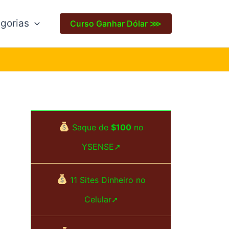
gorias
Curso Ganhar Dólar ⋙
Saque de
$100
no
YSENSE➚
11 Sites Dinheiro no
Celular➚