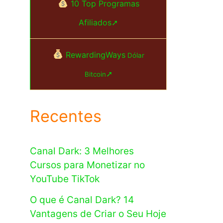
10 Top Programas
Afiliados➚
RewardingWays
Dólar
➚
Bitcoin
Recentes
Canal Dark: 3 Melhores
Cursos para Monetizar no
YouTube TikTok
O que é Canal Dark? 14
Vantagens de Criar o Seu Hoje