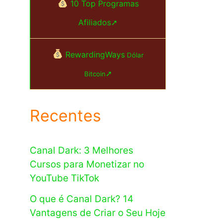
10 Top Programas
Afiliados➚
RewardingWays
Dólar
➚
Bitcoin
Recentes
Canal Dark: 3 Melhores
Cursos para Monetizar no
YouTube TikTok
O que é Canal Dark? 14
Vantagens de Criar o Seu Hoje