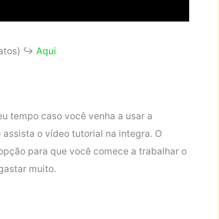
tatos) ↪
Aqui
eu tempo caso você venha a usar a
ssista o vídeo tutorial na integra. O
 opção para que você comece a trabalhar o
gastar muito.