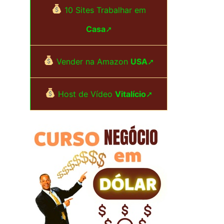
i
10 Sites Trabalhar em
s
Casa
➚
a
r
Vender na Amazon
USA
➚
p
Host de Vídeo
Vitalício
➚
o
r
: