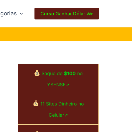
gorias
Curso Ganhar Dólar ⋙
Saque de
$100
no
YSENSE➚
11 Sites Dinheiro no
Celular➚