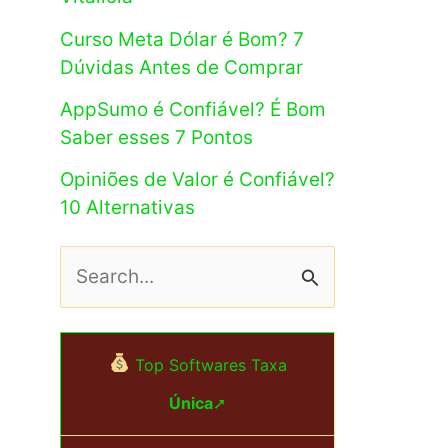
Curso Meta Dólar é Bom? 7
Dúvidas Antes de Comprar
AppSumo é Confiável? É Bom
Saber esses 7 Pontos
Opiniões de Valor é Confiável?
10 Alternativas
P
e
s
Top Softwares Taxa
q
Única
➚
u