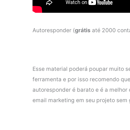
Autoresponder (
grátis
até 2000 con
Esse material poderá poupar muito s
ferramenta e por isso recomendo que a
autoresponder é barato e é a melhor
email marketing em seu projeto sem 