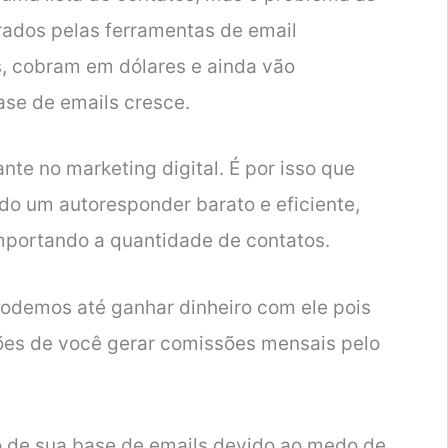
rados pelas ferramentas de email
s, cobram em dólares e ainda vão
se de emails cresce.
ante no marketing digital. É por isso que
ndo um autoresponder barato e eficiente,
mportando a quantidade de contatos.
podemos até ganhar dinheiro com ele pois
ões de você gerar comissões mensais pelo
o de sua base de emails devido ao medo de