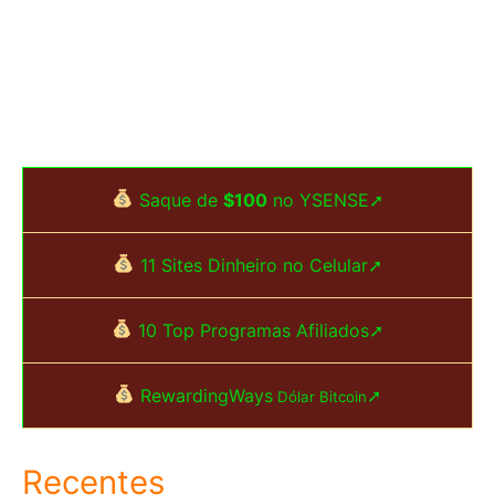
Saque de
$100
no YSENSE➚
11 Sites Dinheiro no Celular➚
10 Top Programas Afiliados➚
RewardingWays
➚
Dólar Bitcoin
Recentes