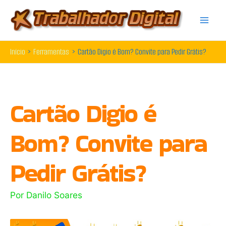
Ir
para
o
Início
Ferramentas
Cartão Digio é Bom? Convite para Pedir Grátis?
conteúdo
Cartão Digio é
Bom? Convite para
Pedir Grátis?
Por
Danilo Soares