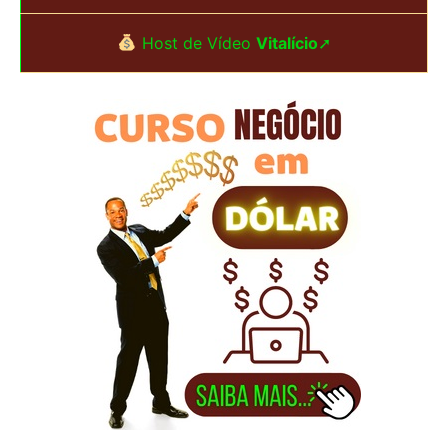
a
Host de Vídeo
Vitalício
➚
r
p
o
r
: