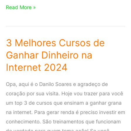
Jonathan
Read More »
Taioba
do
Segredos
3 Melhores Cursos de
do
Ganhar Dinheiro na
Adsense
com
Internet 2024
Conrado
Adolpho
Opa, aqui é o Danilo Soares e agradeço de
coração por sua visita. Hoje vou trazer para você
um top 3 de cursos que ensinam a ganhar grana
na internet. Para gerar renda é preciso investir em
conhecimento. São treinamentos que funcionam
de verdade para quem toma ação! Se você