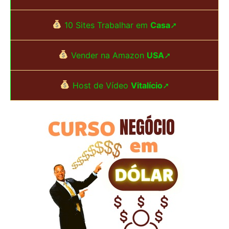
u
10 Sites Trabalhar em
Casa
➚
i
s
Vender na Amazon
USA
➚
a
Host de Vídeo
Vitalício
➚
r
p
o
r
: