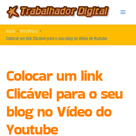
Ir
para
o
Início
WordPress
conteúdo
Colocar um link Clicável para o seu blog no Vídeo do Youtube
Colocar um link
Clicável para o seu
blog no Vídeo do
Youtube