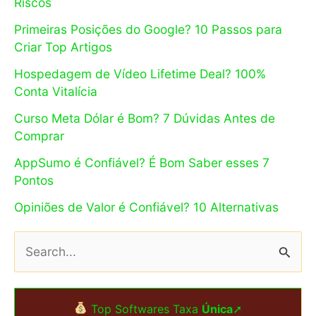
Riscos
Primeiras Posições do Google? 10 Passos para
Criar Top Artigos
Hospedagem de Vídeo Lifetime Deal? 100%
Conta Vitalícia
Curso Meta Dólar é Bom? 7 Dúvidas Antes de
Comprar
AppSumo é Confiável? É Bom Saber esses 7
Pontos
Opiniões de Valor é Confiável? 10 Alternativas
P
e
s
Top Softwares Taxa
Única
➚
q