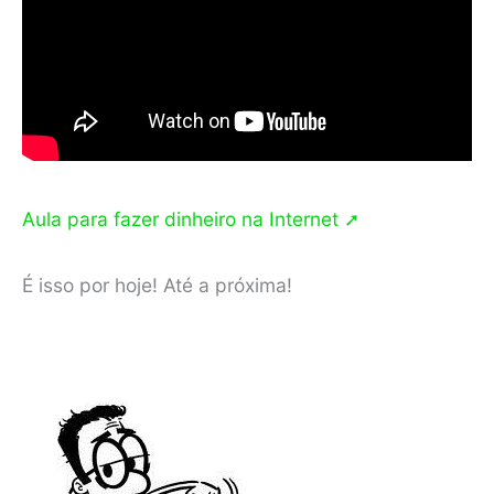
Aula para fazer dinheiro na Internet ➚
É isso por hoje! Até a próxima!