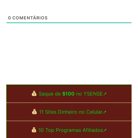
0
COMENTÁRIOS
Saque de
$100
no YSENSE➚
11 Sites Dinheiro no Celular➚
10 Top Programas Afiliados➚