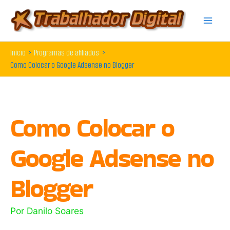
Ir
para
o
Início
Programas de afiliados
conteúdo
Como Colocar o Google Adsense no Blogger
Como Colocar o
Google Adsense no
Blogger
Por
Danilo Soares