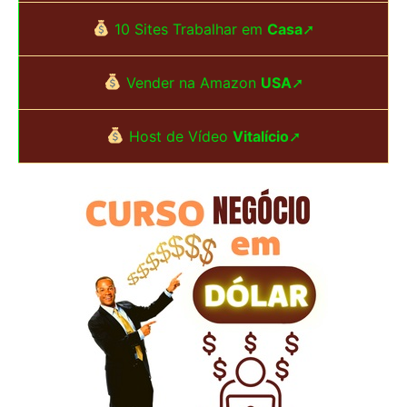
u
10 Sites Trabalhar em
Casa
➚
i
s
Vender na Amazon
USA
➚
a
Host de Vídeo
Vitalício
➚
r
p
o
r
: