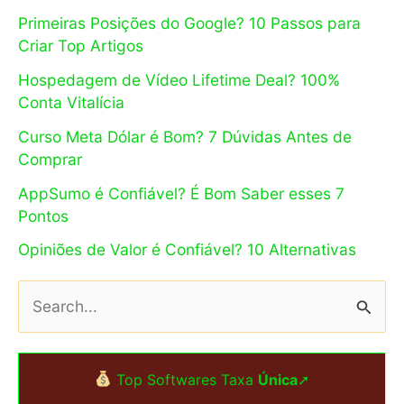
Primeiras Posições do Google? 10 Passos para
Criar Top Artigos
Hospedagem de Vídeo Lifetime Deal? 100%
Conta Vitalícia
Curso Meta Dólar é Bom? 7 Dúvidas Antes de
Comprar
AppSumo é Confiável? É Bom Saber esses 7
Pontos
Opiniões de Valor é Confiável? 10 Alternativas
P
e
s
Top Softwares Taxa
Única
➚
q