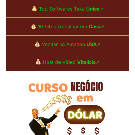
s
Top Softwares Taxa
Única
➚
q
u
10 Sites Trabalhar em
Casa
➚
i
s
Vender na Amazon
USA
➚
a
Host de Vídeo
Vitalício
➚
r
p
o
r
: