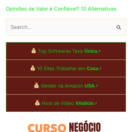
Opiniões de Valor é Confiável? 10 Alternativas
P
e
s
Top Softwares Taxa
Única
➚
q
u
10 Sites Trabalhar em
Casa
➚
i
s
Vender na Amazon
USA
➚
a
Host de Vídeo
Vitalício
➚
r
p
o