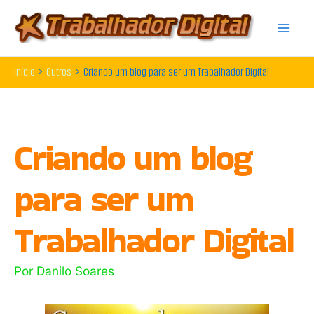
Ir
para
o
Início
Outros
Criando um blog para ser um Trabalhador Digital
conteúdo
Criando um blog
para ser um
Trabalhador Digital
Por
Danilo Soares