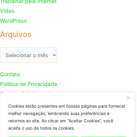
Trabalhar pela Internet
Vídeo
WordPress
Arquivos
Arquivos
Contato
Política de Privacidade
Ganhar dinheiro na internet
Nosso Canal Youtube
Cookies estão presentes em nossas páginas para fornecer
melhor navegação, lembrando suas preferências e
retornos ao site. Ao clicar em “Aceitar Cookies”, você
aceita o uso de todos os cookies.
Copyright © 2026 Trabalhador Digital