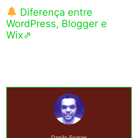
Diferença entre
WordPress, Blogger e
Wix⇗
Danilo Soares