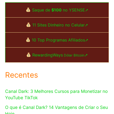
Saque de
$100
no YSENSE➚
11 Sites Dinheiro no Celular➚
10 Top Programas Afiliados➚
RewardingWays
➚
Dólar Bitcoin
Recentes
Canal Dark: 3 Melhores Cursos para Monetizar no
YouTube TikTok
O que é Canal Dark? 14 Vantagens de Criar o Seu
Hoje