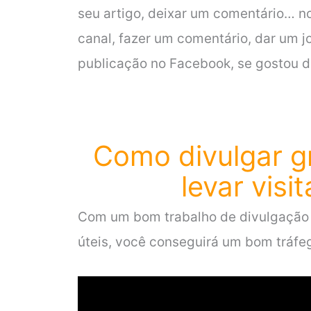
seu artigo, deixar um comentário… n
canal, fazer um comentário, dar um jo
publicação no Facebook, se gostou do
Como divulgar g
levar visi
Com um bom trabalho de divulgação 
úteis, você conseguirá um bom tráfe