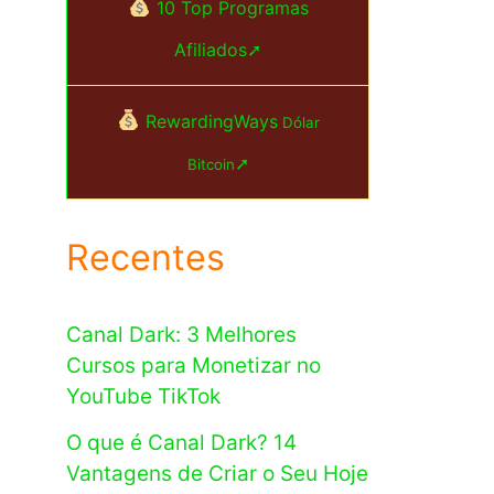
10 Top Programas
Afiliados➚
RewardingWays
Dólar
➚
Bitcoin
Recentes
Canal Dark: 3 Melhores
Cursos para Monetizar no
YouTube TikTok
O que é Canal Dark? 14
Vantagens de Criar o Seu Hoje