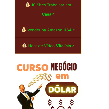
i
10 Sites Trabalhar em
s
Casa
➚
a
r
Vender na Amazon
USA
➚
p
Host de Vídeo
Vitalício
➚
o
r
: