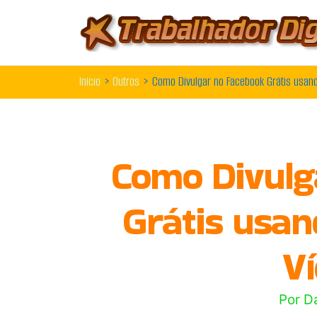
Ir
para
o
Início
Outros
Como Divulgar no Facebook Grátis usan
conteúdo
Como Divulg
Grátis usa
V
Por
D