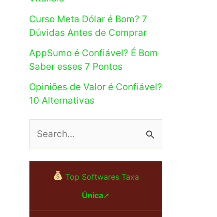
Curso Meta Dólar é Bom? 7
Dúvidas Antes de Comprar
AppSumo é Confiável? É Bom
Saber esses 7 Pontos
Opiniões de Valor é Confiável?
10 Alternativas
P
e
s
Top Softwares Taxa
q
Única
➚
u