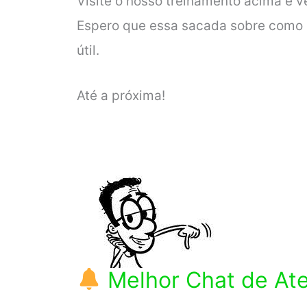
Visite o nosso treinamento acima e v
Espero que essa sacada sobre como d
útil.
Até a próxima!
Melhor Chat de At