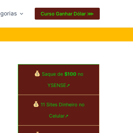
gorias
Curso Ganhar Dólar ⋙
Saque de
$100
no
YSENSE➚
11 Sites Dinheiro no
Celular➚