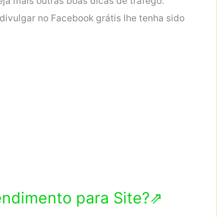
eja mais outras boas dicas de tráfego.
ivulgar no Facebook grátis lhe tenha sido
endimento para Site?⇗