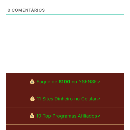
0
COMENTÁRIOS
Saque de
$100
no YSENSE➚
11 Sites Dinheiro no Celular➚
10 Top Programas Afiliados➚