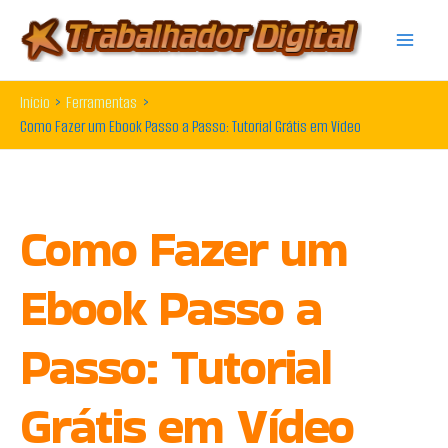
Ir
para
o
Início
Ferramentas
conteúdo
Como Fazer um Ebook Passo a Passo: Tutorial Grátis em Vídeo
Como Fazer um
Ebook Passo a
Passo: Tutorial
Grátis em Vídeo