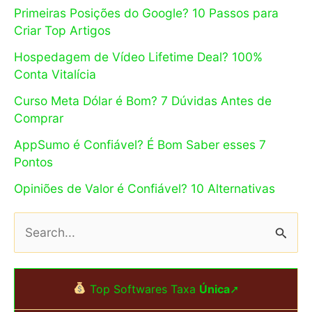
Primeiras Posições do Google? 10 Passos para
Criar Top Artigos
Hospedagem de Vídeo Lifetime Deal? 100%
Conta Vitalícia
Curso Meta Dólar é Bom? 7 Dúvidas Antes de
Comprar
AppSumo é Confiável? É Bom Saber esses 7
Pontos
Opiniões de Valor é Confiável? 10 Alternativas
P
e
s
Top Softwares Taxa
Única
➚
q