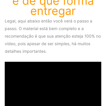
e de que forma
entregar
Legal, aqui abaixo então você verá o passo a
passo. O material está bem completo e a
recomendação é que sua atenção esteja 100% no
vídeo, pois apesar de ser simples, há muitos
detalhes importantes.