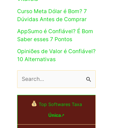
Curso Meta Dólar é Bom? 7
Dúvidas Antes de Comprar
AppSumo é Confiável? É Bom
Saber esses 7 Pontos
Opiniões de Valor é Confiável?
10 Alternativas
P
e
s
Top Softwares Taxa
q
Única
➚
u