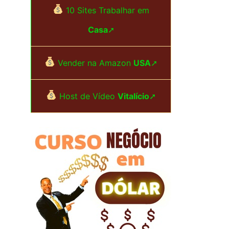
i
10 Sites Trabalhar em
s
Casa
➚
a
r
Vender na Amazon
USA
➚
p
Host de Vídeo
Vitalício
➚
o
r
: