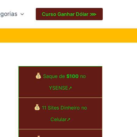
gorias
Curso Ganhar Dólar ⋙
Saque de
$100
no
YSENSE➚
11 Sites Dinheiro no
Celular➚