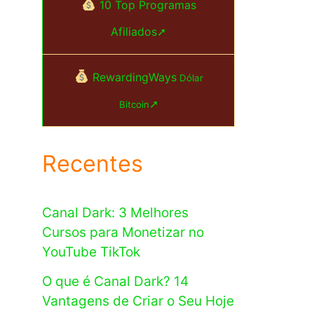
10 Top Programas
Afiliados➚
RewardingWays
Dólar
➚
Bitcoin
Recentes
Canal Dark: 3 Melhores
Cursos para Monetizar no
YouTube TikTok
O que é Canal Dark? 14
Vantagens de Criar o Seu Hoje