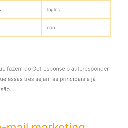
ês
Inglês
não
que fazem do Getresponse o autoresponder
e essas três sejam as principais e já
isão.
-mail marketing