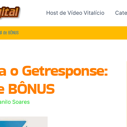
Host de Vídeo Vitalício
Cate
0$ de BÔNUS
a o Getresponse:
e BÔNUS
anilo Soares