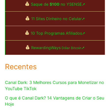
Saque de
$100
no YSENSE➚
11 Sites Dinheiro no Celular➚
10 Top Programas Afiliados➚
RewardingWays
➚
Dólar Bitcoin
Recentes
Canal Dark: 3 Melhores Cursos para Monetizar no
YouTube TikTok
O que é Canal Dark? 14 Vantagens de Criar o Seu
Hoje