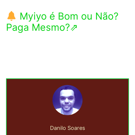
Myiyo é Bom ou Não?
Paga Mesmo?⇗
Danilo Soares