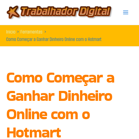
Ir
para
o
Início
Ferramentas
conteúdo
Como Começar a Ganhar Dinheiro Online com o Hotmart
Como Começar a
Ganhar Dinheiro
Online com o
Hotmart