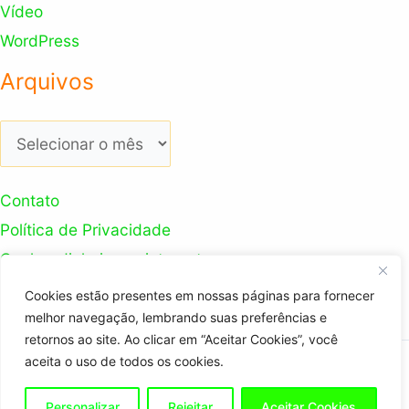
Vídeo
WordPress
Arquivos
Arquivos
Contato
Política de Privacidade
Ganhar dinheiro na internet
Nosso Canal Youtube
Cookies estão presentes em nossas páginas para fornecer
melhor navegação, lembrando suas preferências e
retornos ao site. Ao clicar em “Aceitar Cookies”, você
aceita o uso de todos os cookies.
Copyright © 2026 Trabalhador Digital
Personalizar
Rejeitar
Aceitar Cookies