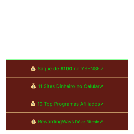
Saque de
$100
no YSENSE➚
11 Sites Dinheiro no Celular➚
10 Top Programas Afiliados➚
RewardingWays
➚
Dólar Bitcoin