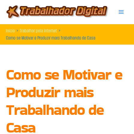
Ir
para
o
Início
Trabalhar pela Internet
conteúdo
Como se Motivar e Produzir mais Trabalhando de Casa
Como se Motivar e
Produzir mais
Trabalhando de
Casa