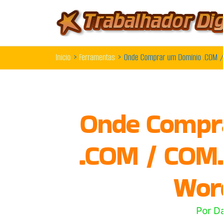
Ir
para
o
Início
Ferramentas
Onde Comprar um Domínio .COM /
conteúdo
Onde Compr
.COM / COM.
Wor
Por
D