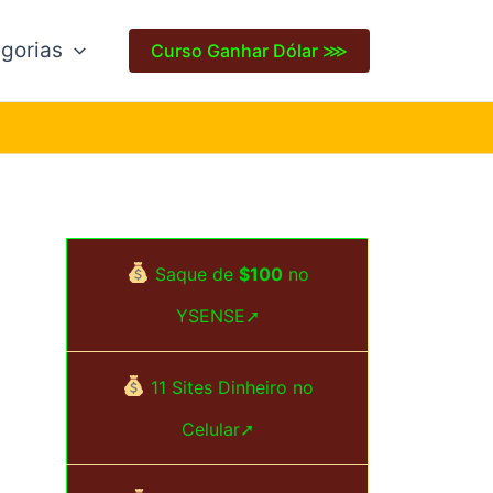
gorias
Curso Ganhar Dólar ⋙
Saque de
$100
no
YSENSE➚
11 Sites Dinheiro no
Celular➚