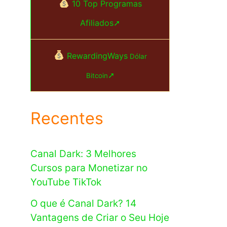
10 Top Programas
Afiliados➚
RewardingWays
Dólar
➚
Bitcoin
Recentes
Canal Dark: 3 Melhores
Cursos para Monetizar no
YouTube TikTok
O que é Canal Dark? 14
Vantagens de Criar o Seu Hoje