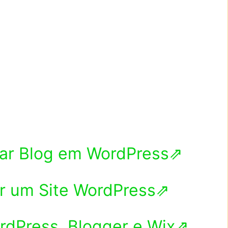
riar Blog em WordPress⇗
er um Site WordPress⇗
ordPress, Blogger e Wix⇗