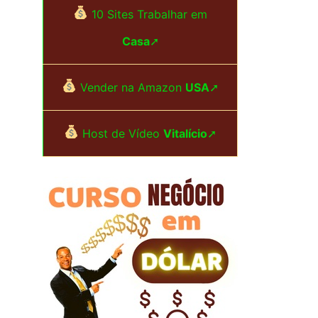
i
10 Sites Trabalhar em
s
Casa
➚
a
r
Vender na Amazon
USA
➚
p
Host de Vídeo
Vitalício
➚
o
r
: