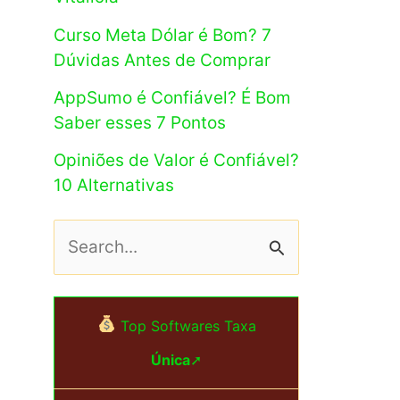
Curso Meta Dólar é Bom? 7
Dúvidas Antes de Comprar
AppSumo é Confiável? É Bom
Saber esses 7 Pontos
Opiniões de Valor é Confiável?
10 Alternativas
P
e
s
Top Softwares Taxa
q
Única
➚
u