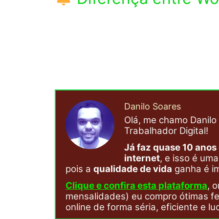
Danilo Soares
Olá, me chamo Danilo 
Trabalhador Digital!
Já faz quase 10 anos
internet
, e isso é um
pois a
qualidade de vida
ganha é i
Clique e confira esta plataforma
, 
mensalidades) eu compro ótimas f
online de forma séria, eficiente e l