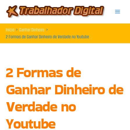
Ir
para
o
Início
Ganhar Dinheiro
conteúdo
2 Formas de Ganhar Dinheiro de Verdade no Youtube
2 Formas de
Ganhar Dinheiro de
Verdade no
Youtube