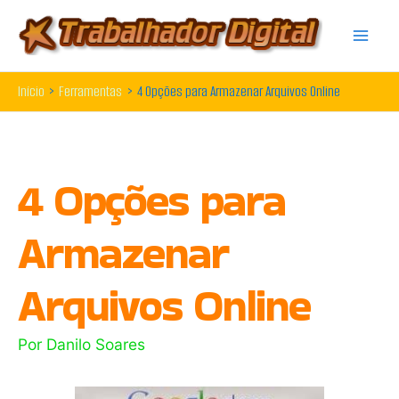
Ir
para
o
Início
Ferramentas
4 Opções para Armazenar Arquivos Online
conteúdo
4 Opções para
Armazenar
Arquivos Online
Por
Danilo Soares