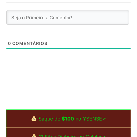
0
COMENTÁRIOS
Saque de
$100
no YSENSE➚
11 Sites Dinheiro no Celular➚