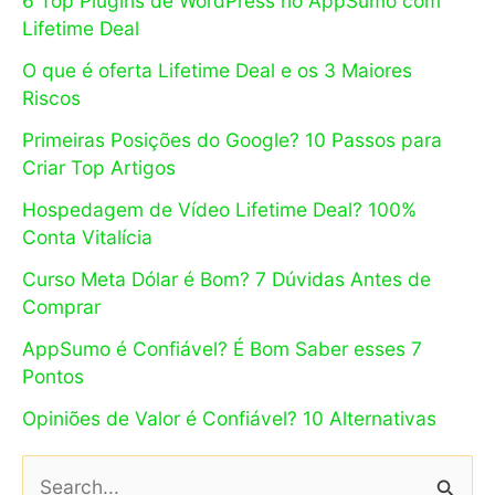
6 Top Plugins de WordPress no AppSumo com
Lifetime Deal
O que é oferta Lifetime Deal e os 3 Maiores
Riscos
Primeiras Posições do Google? 10 Passos para
Criar Top Artigos
Hospedagem de Vídeo Lifetime Deal? 100%
Conta Vitalícia
Curso Meta Dólar é Bom? 7 Dúvidas Antes de
Comprar
AppSumo é Confiável? É Bom Saber esses 7
Pontos
Opiniões de Valor é Confiável? 10 Alternativas
P