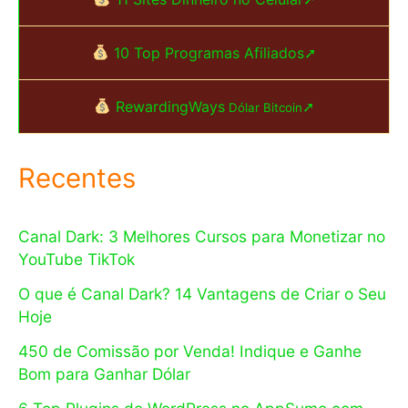
10 Top Programas Afiliados➚
RewardingWays
➚
Dólar Bitcoin
Recentes
Canal Dark: 3 Melhores Cursos para Monetizar no
YouTube TikTok
O que é Canal Dark? 14 Vantagens de Criar o Seu
Hoje
450 de Comissão por Venda! Indique e Ganhe
Bom para Ganhar Dólar