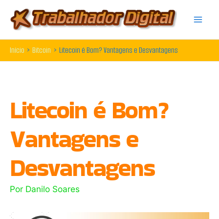
Ir
para
o
Início
Bitcoin
Litecoin é Bom? Vantagens e Desvantagens
conteúdo
Litecoin é Bom?
Vantagens e
Desvantagens
Por
Danilo Soares