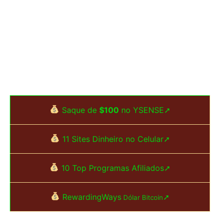
Saque de
$100
no YSENSE➚
11 Sites Dinheiro no Celular➚
10 Top Programas Afiliados➚
RewardingWays
➚
Dólar Bitcoin