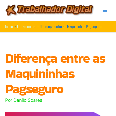
Ir
para
o
Início
Ferramentas
Diferença entre as Maquininhas Pagseguro
conteúdo
Diferença entre as
Maquininhas
Pagseguro
Por
Danilo Soares