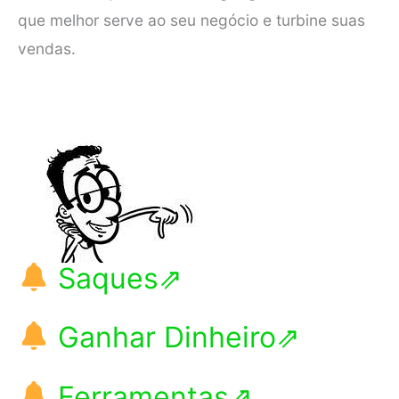
que melhor serve ao seu negócio e turbine suas
vendas.
Saques⇗
Ganhar Dinheiro⇗
Ferramentas⇗