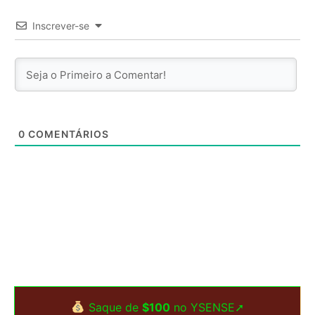
Inscrever-se
0
COMENTÁRIOS
Saque de
$100
no YSENSE➚