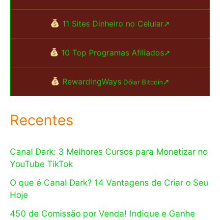
11 Sites Dinheiro no Celular➚
10 Top Programas Afiliados➚
RewardingWays
➚
Dólar Bitcoin
Recentes
Canal Dark: 3 Melhores Cursos para Monetizar no
YouTube TikTok
O que é Canal Dark? 14 Vantagens de Criar o Seu
Hoje
450 de Comissão por Venda! Indique e Ganhe