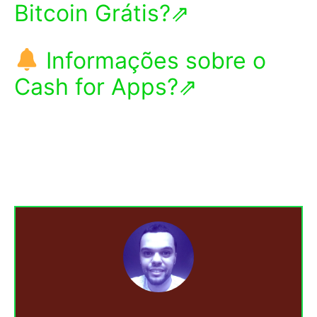
Bitcoin Grátis?⇗
Informações sobre o
Cash for Apps?⇗