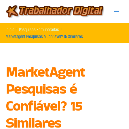
Ir
para
o
Início
Pesquisas Remuneradas
conteúdo
MarketAgent Pesquisas é Confiável? 15 Similares
MarketAgent
Pesquisas é
Confiável? 15
Similares