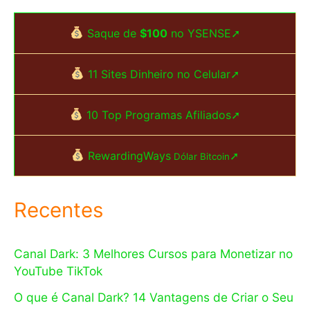
Saque de
$100
no YSENSE➚
11 Sites Dinheiro no Celular➚
10 Top Programas Afiliados➚
RewardingWays
➚
Dólar Bitcoin
Recentes
Canal Dark: 3 Melhores Cursos para Monetizar no
YouTube TikTok
O que é Canal Dark? 14 Vantagens de Criar o Seu