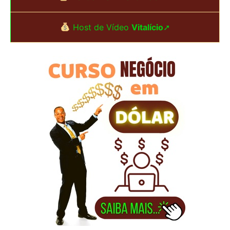
a
Host de Vídeo
Vitalício
➚
r
p
o
r
: