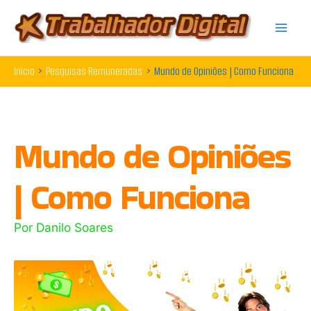
Ir
para
o
Início
Pesquisas Remuneradas
Mundo de Opiniões | Como Funciona
conteúdo
Mundo de Opiniões
| Como Funciona
Por
Danilo Soares