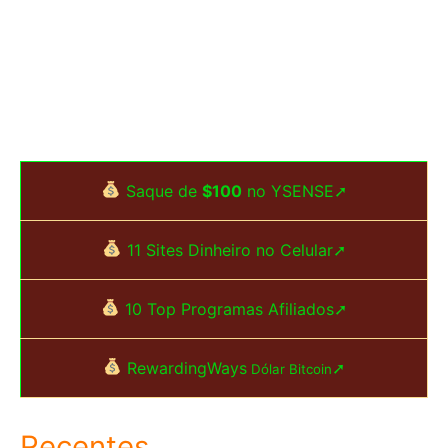
Saque de
$100
no YSENSE➚
11 Sites Dinheiro no Celular➚
10 Top Programas Afiliados➚
RewardingWays
➚
Dólar Bitcoin
Recentes