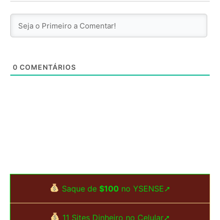
0
COMENTÁRIOS
Saque de
$100
no YSENSE➚
11 Sites Dinheiro no Celular➚