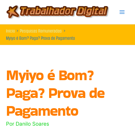
Ir
para
o
Início
Pesquisas Remuneradas
conteúdo
Myiyo é Bom? Paga? Prova de Pagamento
Myiyo é Bom?
Paga? Prova de
Pagamento
Por
Danilo Soares