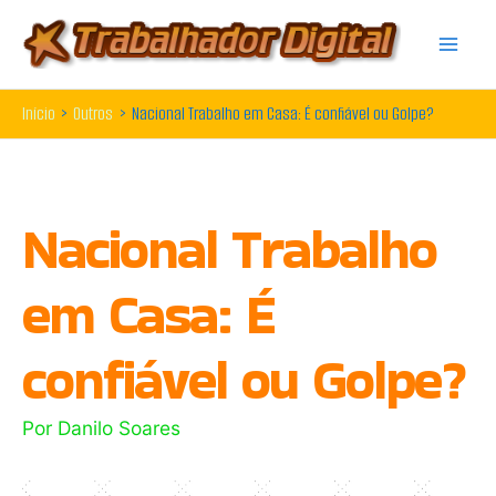
Ir
para
o
Início
Outros
Nacional Trabalho em Casa: É confiável ou Golpe?
conteúdo
Nacional Trabalho
em Casa: É
confiável ou Golpe?
Por
Danilo Soares