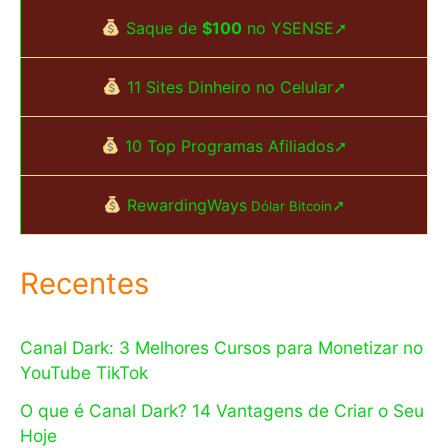
Saque de
$100
no YSENSE➚
11 Sites Dinheiro no Celular➚
10 Top Programas Afiliados➚
RewardingWays
➚
Dólar Bitcoin
Recentes
Canal Dark: 3 Melhores Cursos para Monetizar no
YouTube TikTok
O que é Canal Dark? 14 Vantagens de Criar o Seu
Hoje