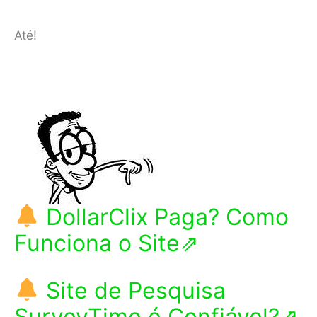
Até!
DollarClix Paga? Como
Funciona o Site⇗
Site de Pesquisa
SurveyTime é Confiável?⇗