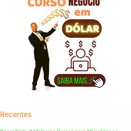
r
:
Recentes