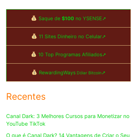
Saque de
$100
no YSENSE➚
11 Sites Dinheiro no Celular➚
10 Top Programas Afiliados➚
RewardingWays
➚
Dólar Bitcoin
Recentes
Canal Dark: 3 Melhores Cursos para Monetizar no
YouTube TikTok
O que é Canal Dark? 14 Vantagens de Criar o Seu