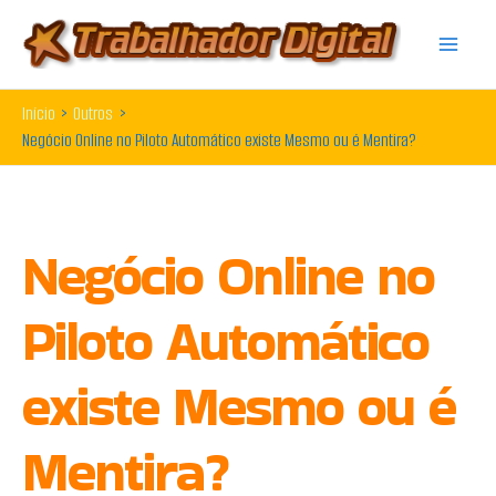
Ir
para
o
Início
Outros
conteúdo
Negócio Online no Piloto Automático existe Mesmo ou é Mentira?
Negócio Online no
Piloto Automático
existe Mesmo ou é
Mentira?