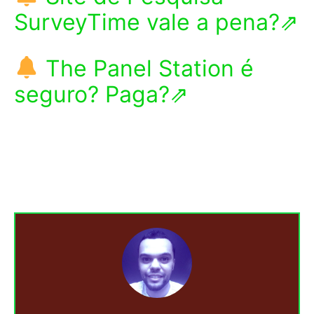
SurveyTime vale a pena?⇗
The Panel Station é
seguro? Paga?⇗