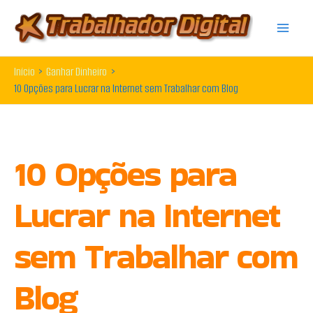
Ir
para
o
Início
Ganhar Dinheiro
conteúdo
10 Opções para Lucrar na Internet sem Trabalhar com Blog
10 Opções para
Lucrar na Internet
sem Trabalhar com
Blog