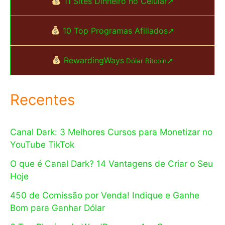
11 Sites Dinheiro no Celular➚
10 Top Programas Afiliados➚
RewardingWays
➚
Dólar Bitcoin
Recentes
Canal Dark: 3 Melhores Cursos para Monetizar no
YouTube TikTok
O que é Canal Dark? 14 Vantagens de Criar o Seu
Hoje
450 de Comissão por Venda! Indique e Ganhe
Bom para Ganhar Dólar