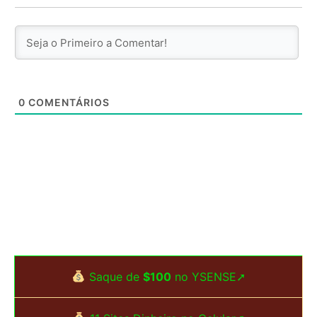
0
COMENTÁRIOS
Saque de
$100
no YSENSE➚