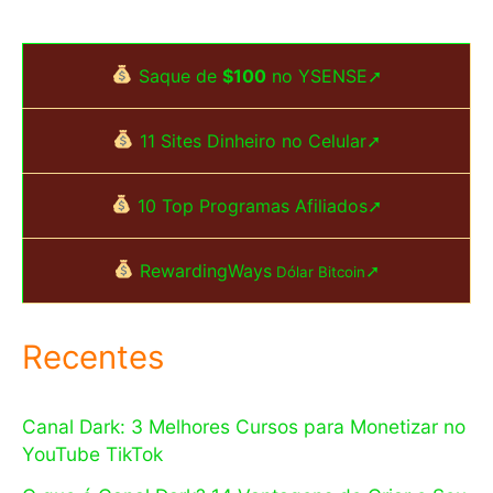
Saque de
$100
no YSENSE➚
11 Sites Dinheiro no Celular➚
10 Top Programas Afiliados➚
RewardingWays
➚
Dólar Bitcoin
Recentes
Canal Dark: 3 Melhores Cursos para Monetizar no
YouTube TikTok