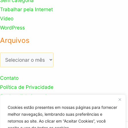
Sem categoria
Trabalhar pela Internet
Vídeo
WordPress
Arquivos
Arquivos
Contato
Política de Privacidade
Ganhar dinheiro na internet
Nosso Canal Youtube
Cookies estão presentes em nossas páginas para fornecer
melhor navegação, lembrando suas preferências e
retornos ao site. Ao clicar em “Aceitar Cookies”, você
aceita o uso de todos os cookies.