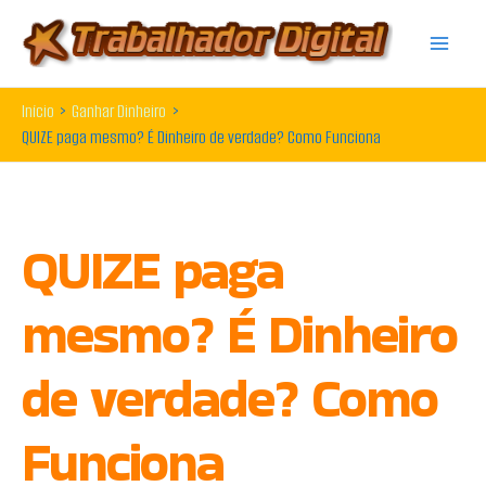
Ir
para
o
Início
Ganhar Dinheiro
conteúdo
QUIZE paga mesmo? É Dinheiro de verdade? Como Funciona
QUIZE paga
mesmo? É Dinheiro
de verdade? Como
Funciona