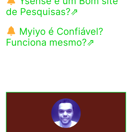
Ysense é um Bom site
de Pesquisas?⇗
Myiyo é Confiável?
Funciona mesmo?⇗