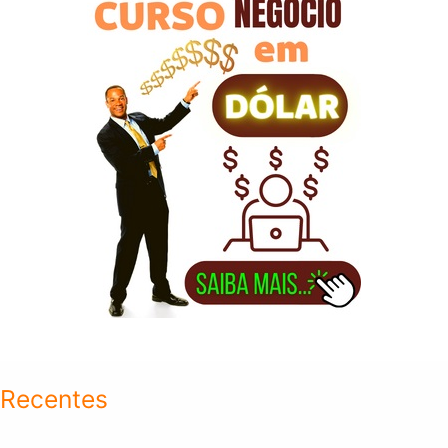
o
r
:
Recentes