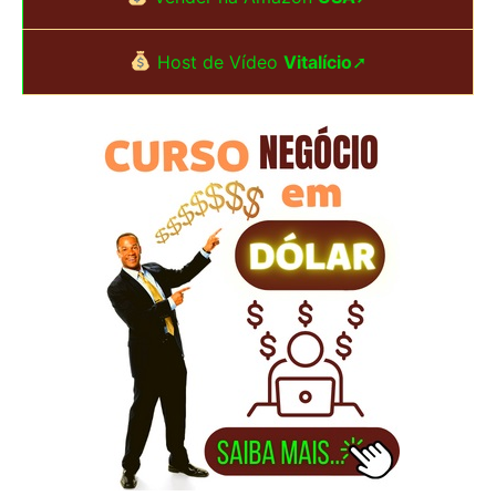
a
Host de Vídeo
Vitalício
➚
r
p
o
r
: