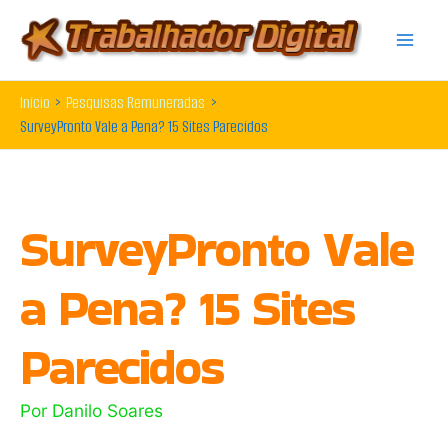
Ir
para
o
Início
Pesquisas Remuneradas
conteúdo
SurveyPronto Vale a Pena? 15 Sites Parecidos
SurveyPronto Vale
a Pena? 15 Sites
Parecidos
Por
Danilo Soares