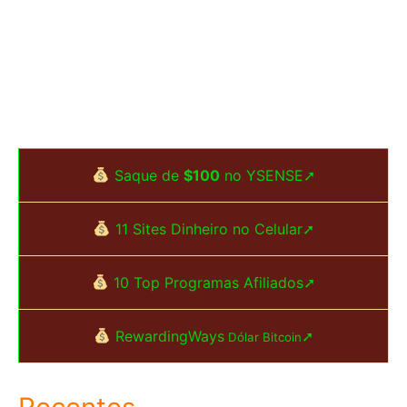
Saque de
$100
no YSENSE➚
11 Sites Dinheiro no Celular➚
10 Top Programas Afiliados➚
RewardingWays
➚
Dólar Bitcoin