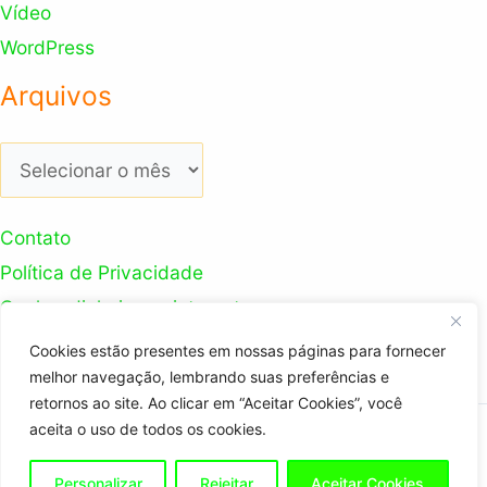
Vídeo
WordPress
Arquivos
Arquivos
Contato
Política de Privacidade
Ganhar dinheiro na internet
Nosso Canal Youtube
Cookies estão presentes em nossas páginas para fornecer
melhor navegação, lembrando suas preferências e
retornos ao site. Ao clicar em “Aceitar Cookies”, você
aceita o uso de todos os cookies.
Copyright © 2026 Trabalhador Digital
Personalizar
Rejeitar
Aceitar Cookies