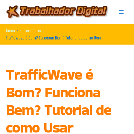
Ir
para
o
Início
Ferramentas
conteúdo
TrafficWave é Bom? Funciona Bem? Tutorial de como Usar
TrafficWave é
Bom? Funciona
Bem? Tutorial de
como Usar