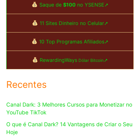
Saque de
$100
no YSENSE➚
11 Sites Dinheiro no Celular➚
10 Top Programas Afiliados➚
RewardingWays
➚
Dólar Bitcoin
Recentes
Canal Dark: 3 Melhores Cursos para Monetizar no
YouTube TikTok
O que é Canal Dark? 14 Vantagens de Criar o Seu
Hoje