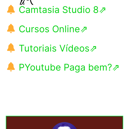
Camtasia Studio 8⇗
Cursos Online⇗
Tutoriais Vídeos⇗
PYoutube Paga bem?⇗