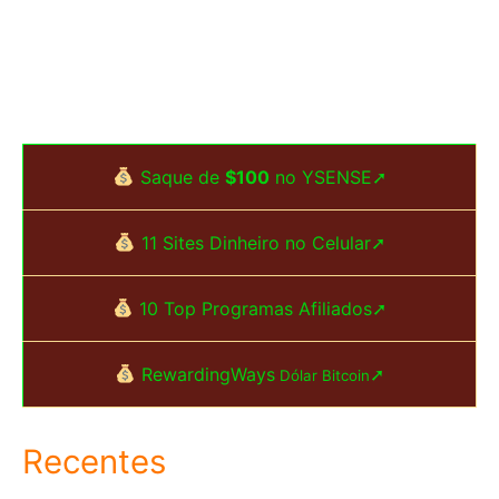
Saque de
$100
no YSENSE➚
11 Sites Dinheiro no Celular➚
10 Top Programas Afiliados➚
RewardingWays
➚
Dólar Bitcoin
Recentes