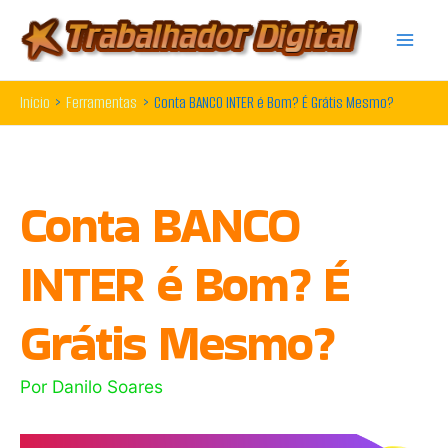
Ir
para
o
Início
Ferramentas
Conta BANCO INTER é Bom? É Grátis Mesmo?
conteúdo
Conta BANCO
INTER é Bom? É
Grátis Mesmo?
Por
Danilo Soares