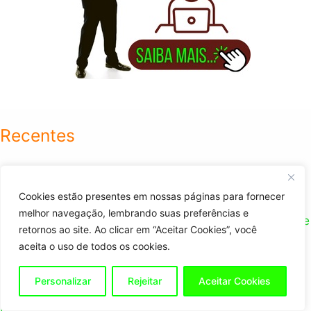
Recentes
Canal Dark: 3 Melhores Cursos para Monetizar no
Cookies estão presentes em nossas páginas para fornecer
YouTube TikTok
melhor navegação, lembrando suas preferências e
O que é Canal Dark? 14 Vantagens de Criar o Seu Hoje
retornos ao site. Ao clicar em “Aceitar Cookies”, você
450 de Comissão por Venda! Indique e Ganhe Bom
aceita o uso de todos os cookies.
para Ganhar Dólar
Personalizar
Rejeitar
Aceitar Cookies
6 Top Plugins de WordPress no AppSumo com
Lifetime Deal