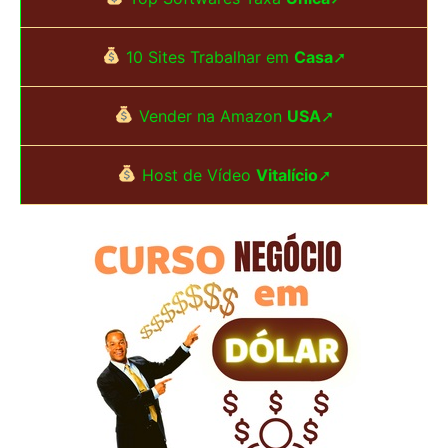
q
u
10 Sites Trabalhar em
Casa
➚
i
s
Vender na Amazon
USA
➚
a
Host de Vídeo
Vitalício
➚
r
p
o
r
: