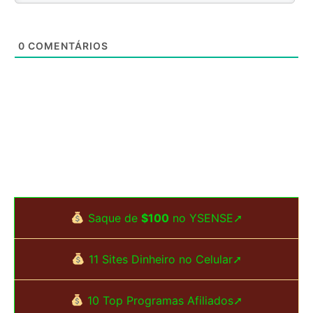
0
COMENTÁRIOS
Saque de
$100
no YSENSE➚
11 Sites Dinheiro no Celular➚
10 Top Programas Afiliados➚