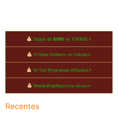
Saque de
$100
no YSENSE➚
11 Sites Dinheiro no Celular➚
10 Top Programas Afiliados➚
RewardingWays
➚
Dólar Bitcoin
Recentes