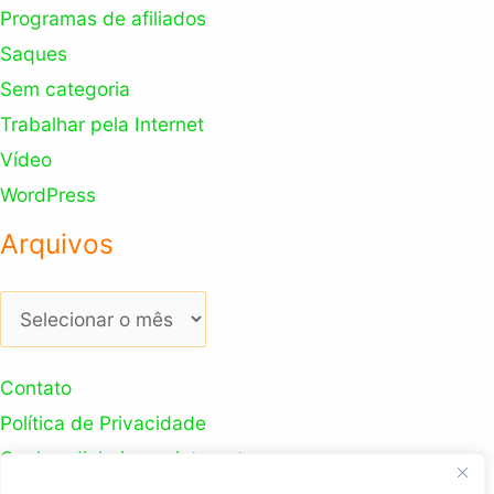
Programas de afiliados
Saques
Sem categoria
Trabalhar pela Internet
Vídeo
WordPress
Arquivos
Arquivos
Contato
Política de Privacidade
Ganhar dinheiro na internet
Nosso Canal Youtube