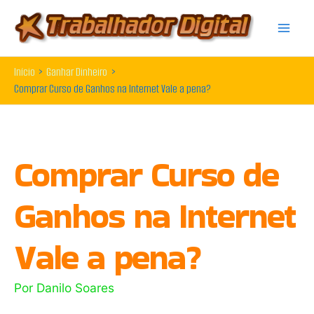
Ir
para
o
Início
Ganhar Dinheiro
conteúdo
Comprar Curso de Ganhos na Internet Vale a pena?
Comprar Curso de
Ganhos na Internet
Vale a pena?
Por
Danilo Soares