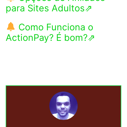
para Sites Adultos⇗
Como Funciona o
ActionPay? É bom?⇗