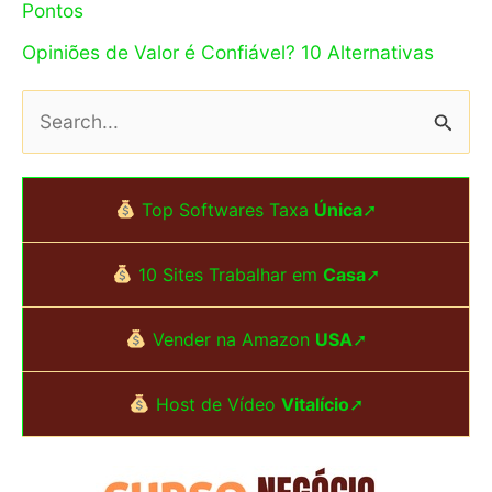
Pontos
Opiniões de Valor é Confiável? 10 Alternativas
P
e
s
Top Softwares Taxa
Única
➚
q
u
10 Sites Trabalhar em
Casa
➚
i
s
Vender na Amazon
USA
➚
a
Host de Vídeo
Vitalício
➚
r
p
o