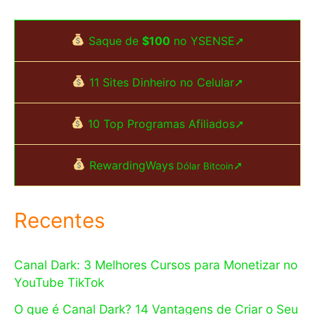
Saque de
$100
no YSENSE➚
11 Sites Dinheiro no Celular➚
10 Top Programas Afiliados➚
RewardingWays
➚
Dólar Bitcoin
Recentes
Canal Dark: 3 Melhores Cursos para Monetizar no
YouTube TikTok
O que é Canal Dark? 14 Vantagens de Criar o Seu