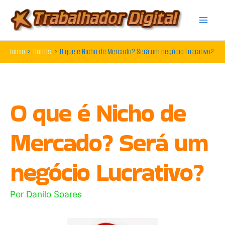
Ir
para
o
Início
Outros
O que é Nicho de Mercado? Será um negócio Lucrativo?
conteúdo
O que é Nicho de
Mercado? Será um
negócio Lucrativo?
Por
Danilo Soares